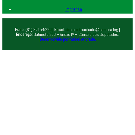
Imprensa
Fone:
(61) 3215-5220 |
Email:
dep.alielmachado@camara.leg |
Endereço:
Gabinete 220 – Anexo IV – Câmara dos Deputados.
Desenvolvido por Rafael Andrade.