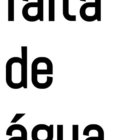
falta
de
água