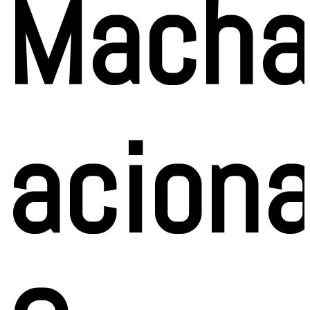
Macha
acion