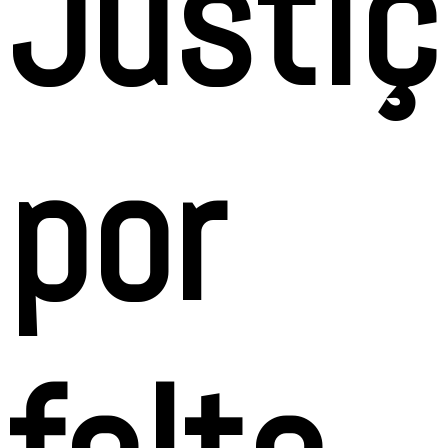
Justi
por