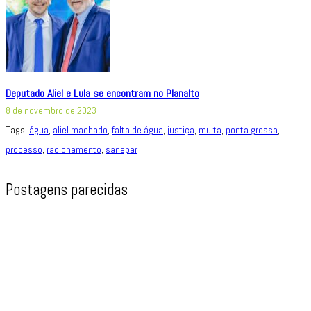
Deputado Aliel e Lula se encontram no Planalto
8 de novembro de 2023
Tags:
água
,
aliel machado
,
falta de água
,
justiça
,
multa
,
ponta grossa
,
processo
,
racionamento
,
sanepar
Postagens parecidas