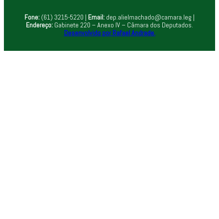
Fone:
(61) 3215-5220 |
Email:
dep.alielmachado@camara.leg |
Endereço:
Gabinete 220 – Anexo IV – Câmara dos Deputados.
Desenvolvido por Rafael Andrade.