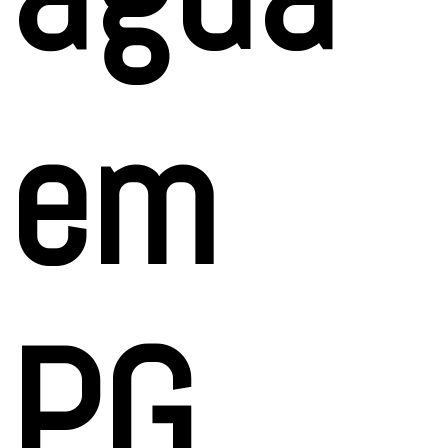
em
PG