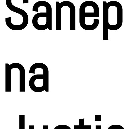
Sanep
na