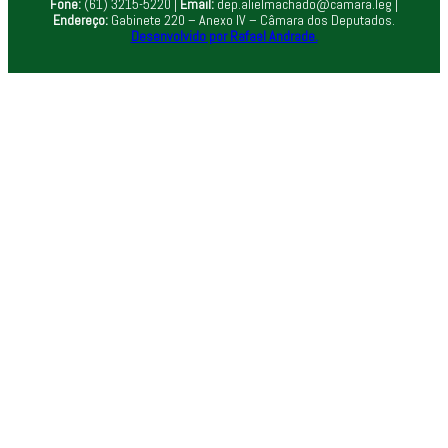
Fone:
(61) 3215-5220 |
Email:
dep.alielmachado@camara.leg |
Endereço:
Gabinete 220 – Anexo IV – Câmara dos Deputados.
Desenvolvido por Rafael Andrade.