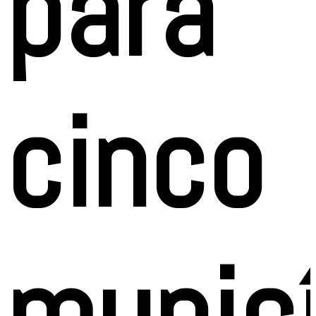
para
cinco
munic