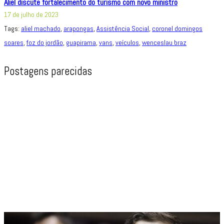
Aliel discute fortalecimento do turismo com novo ministro
17 de julho de 2023
Tags:
aliel machado
,
arapongas
,
Assistência Social
,
coronel domingos
soares
,
foz do jordão
,
guapirama
,
vans
,
veículos
,
wenceslau braz
Postagens parecidas