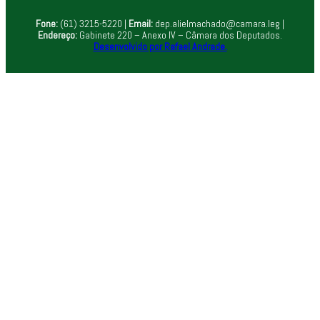
Fone:
(61) 3215-5220 |
Email:
dep.alielmachado@camara.leg |
Endereço:
Gabinete 220 – Anexo IV – Câmara dos Deputados.
Desenvolvido por Rafael Andrade.