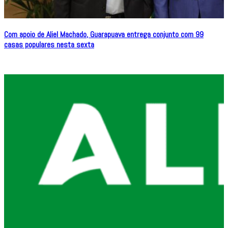
Com apoio de Aliel Machado, Guarapuava entrega conjunto com 99
casas populares nesta sexta