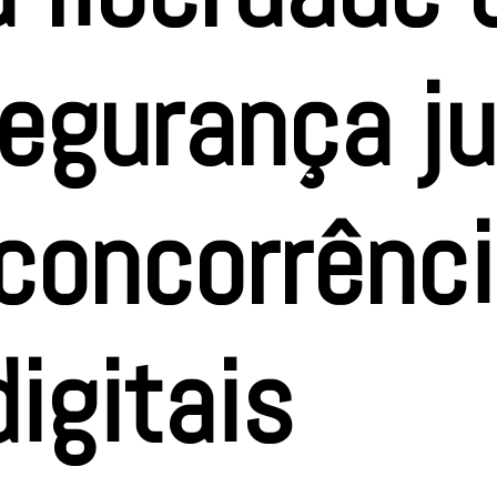
egurança ju
 concorrênc
igitais