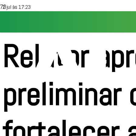
2 jul às 17:23
Relator ap
preliminar
fortalecer 