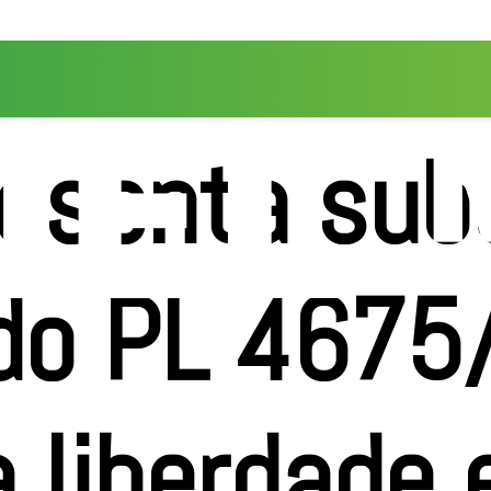
resenta subs
 do PL 4675
a liberdade