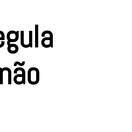
egula
 não