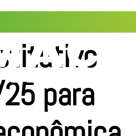
titutivo
/25 para
 econômica,