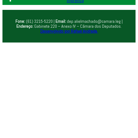
Imprensa
Fone:
(61) 3215-5220 |
Email:
dep.alielmachado@camara.leg |
Endereço:
Gabinete 220 – Anexo IV – Câmara dos Deputados.
Desenvolvido por Rafael Andrade.