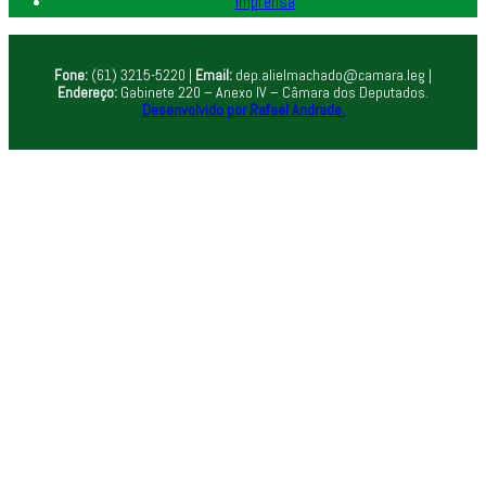
Imprensa
Fone:
(61) 3215-5220 |
Email:
dep.alielmachado@camara.leg |
Endereço:
Gabinete 220 – Anexo IV – Câmara dos Deputados.
Desenvolvido por Rafael Andrade.