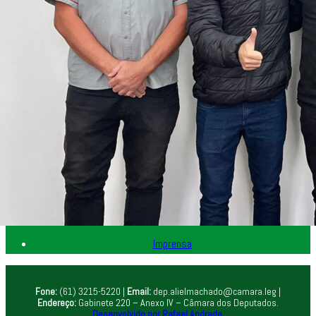
Home
Minha história
Aliel na sua cidade
Notícias
Aliel na câmara
Imprensa
Fone:
(61) 3215-5220 |
Email:
dep.alielmachado@camara.leg |
Endereço:
Gabinete 220 – Anexo IV – Câmara dos Deputados.
Desenvolvido por Rafael Andrade.