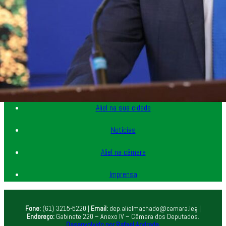
Home
Minha história
Aliel na sua cidade
Notícias
Aliel na câmara
Imprensa
Fone:
(61) 3215-5220 |
Email:
dep.alielmachado@camara.leg |
Endereço:
Gabinete 220 – Anexo IV – Câmara dos Deputados.
Desenvolvido por Rafael Andrade.