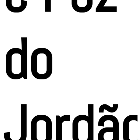
do
Jordã