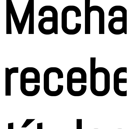
Macha
receb