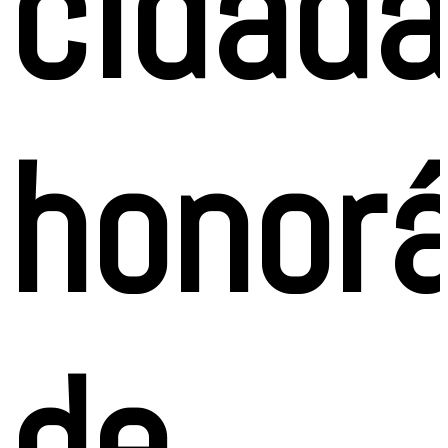
cidad
honorá
de