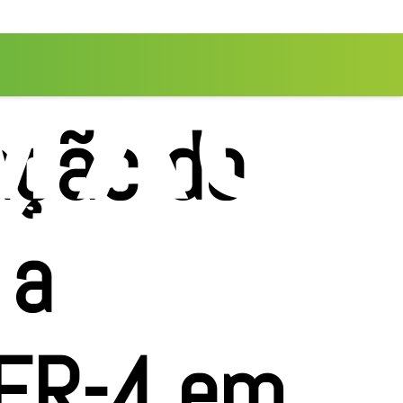
ação do
 a
CER-4 em