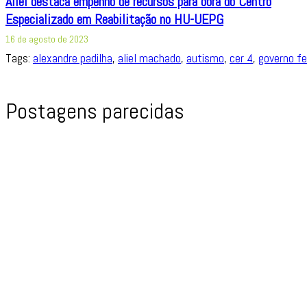
Aliel destaca empenho de recursos para obra do Centro
Especializado em Reabilitação no HU-UEPG
16 de agosto de 2023
Tags:
alexandre padilha
,
aliel machado
,
autismo
,
cer 4
,
governo fe
Postagens parecidas