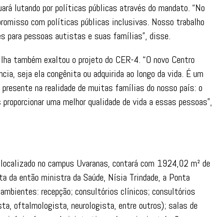
ará lutando por políticas públicas através do mandato. “No
omisso com políticas públicas inclusivas. Nosso trabalho
s para pessoas autistas e suas famílias”, disse.
ilha também exaltou o projeto do CER-4. “O novo Centro
ia, seja ela congênita ou adquirida ao longo da vida. É um
 presente na realidade de muitas famílias do nosso país: o
 proporcionar uma melhor qualidade de vida a essas pessoas”,
 localizado no campus Uvaranas, contará com 1924,02 m² de
ita da então ministra da Saúde, Nísia Trindade, a Ponta
mbientes: recepção; consultórios clínicos; consultórios
ta, oftalmologista, neurologista, entre outros); salas de