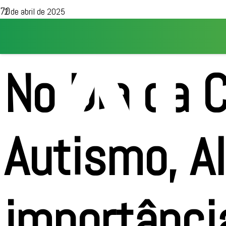
2 de abril de 2025
No Dia da 
Autismo, Al
importânci