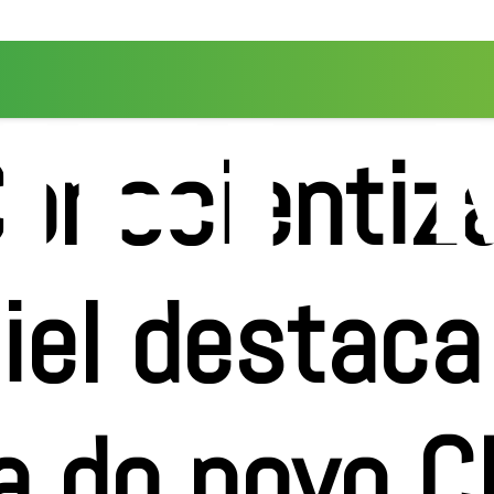
Conscientiz
iel destaca
a do novo 