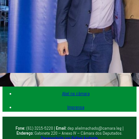
Home
Minha história
Aliel na sua cidade
Notícias
Aliel na câmara
Imprensa
Fone:
(61) 3215-5220 |
Email:
dep.alielmachado@camara.leg |
Endereço:
Gabinete 220 – Anexo IV – Câmara dos Deputados.
Desenvolvido por Rafael Andrade.